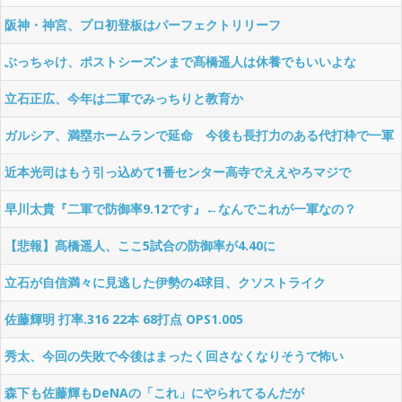
件
阪神・神宮、プロ初登板はパーフェクトリリーフ
ぶっちゃけ、ポストシーズンまで髙橋遥人は休養でもいいよな
立石正広、今年は二軍でみっちりと教育か
ガルシア、満塁ホームランで延命 今後も長打力のある代打枠で一軍
帯同か
近本光司はもう引っ込めて1番センター高寺でええやろマジで
早川太貴『二軍で防御率9.12です』←なんでこれが一軍なの？
【悲報】髙橋遥人、ここ5試合の防御率が4.40に
立石が自信満々に見逃した伊勢の4球目、クソストライク
wwwwwwwww
佐藤輝明 打率.316 22本 68打点 OPS1.005
秀太、今回の失敗で今後はまったく回さなくなりそうで怖い
森下も佐藤輝もDeNAの「これ」にやられてるんだが