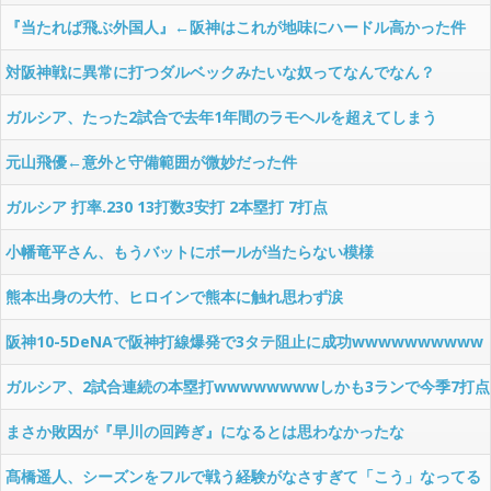
wwwwwwwwww
『当たれば飛ぶ外国人』←阪神はこれが地味にハードル高かった件
対阪神戦に異常に打つダルベックみたいな奴ってなんでなん？
ガルシア、たった2試合で去年1年間のラモヘルを超えてしまう
元山飛優←意外と守備範囲が微妙だった件
ガルシア 打率.230 13打数3安打 2本塁打 7打点
小幡竜平さん、もうバットにボールが当たらない模様
熊本出身の大竹、ヒロインで熊本に触れ思わず涙
阪神10-5DeNAで阪神打線爆発で3タテ阻止に成功wwwwwwwwww
ガルシア、2試合連続の本塁打wwwwwwwwしかも3ランで今季7打点
wwww
まさか敗因が『早川の回跨ぎ』になるとは思わなかったな
髙橋遥人、シーズンをフルで戦う経験がなさすぎて「こう」なってる