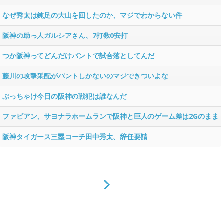
なぜ秀太は鈍足の大山を回したのか、マジでわからない件
阪神の助っ人ガルシアさん、7打数0安打
つか阪神ってどんだけバントで試合落としてんだ
藤川の攻撃采配がバントしかないのマジできついよな
ぶっちゃけ今日の阪神の戦犯は誰なんだ
ファビアン、サヨナラホームランで阪神と巨人のゲーム差は2Gのまま
wwwwww
阪神タイガース三塁コーチ田中秀太、辞任要請