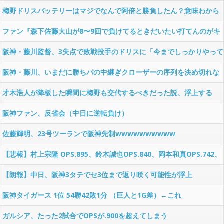
ついた件
梅野ドリスバッテリーはマジでなんで阿倍と勝負したん？意味わから
んわ
ファン『森下佐藤大山が8〜9回で負けてるときだいたい打てんのがキ
ツい』←これ
阪神・藤川監督、3失点で敗戦投手のドリスに「今までしっかりやって
きてましたから」
阪神・藤川、いまだに勝ちパの中継ぎクローザーの序列を決め切れな
い
才木浩人が降板した瞬間に梅野も交代するべきだった説、浮上する
阪神ファン、反省会（中日に逆転負け）
佐藤輝明、23号ツーランで阪神先制wwwwwwwwww
【悲報】村上宗隆 OPS.895、鈴木誠也OPS.840、岡本和真OPS.742、
吉田正尚OPS.740
【朗報】中日、阪神3タテでセ3位まで返り咲く可能性が浮上
wwwwww
阪神タイガース 1位 54勝42敗1分 （巨人と1G差）←これ
ガルシア、たった2試合でOPSが.900を超えてしまう