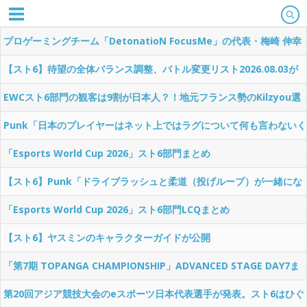
プロゲーミングチーム「DetonatioN FocusMe」の代表・梅崎 伸幸
氏が逝去
【スト6】待望の全体バランス調整、バトル変更リスト2026.08.03が
公開
EWCスト6部門の観客は9割が日本人？！地元フランス勢のKilzyou選
手「格ゲーは地元開催ですらアウェイとかエグいわ」
Punk「日本のプレイヤーはネット上ではラグについて何も言わないく
せに、リアルでは他のプレイヤーにラグいと愚痴ってる。カプコンが
「Esports World Cup 2026」スト6部門まとめ
気にかけているのは日本のプレイヤーだけ。」
【スト6】Punk「ドライブラッシュと柔道（投げループ）が一緒にな
るとゲームがめちゃくちゃになる。どっちか1つは取り除かないと。
「Esports World Cup 2026」スト6部門LCQまとめ
10年もこれが続くなんて怖いよ。」
【スト6】ヤスミンのキャラクターガイドが公開
「第7期 TOPANGA CHAMPIONSHIP」ADVANCED STAGE DAY7ま
とめ
第20回アジア競技大会のeスポーツ日本代表選手が発表。スト6はひぐ