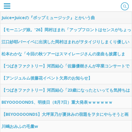
Juice=Juiceの『ポップミュージック』とかいう曲
【モーニング娘。'26】岡村ほまれ「アップフロントはセンスがちょっ
とズレてる『あ、これ選ぶんだぁ』みたいな。事務所の悪口ではなく
江口紗耶バーイベに出演した岡村ほまれがヲタイジりしまくり優しい
斬新って意味」
世界のBEYOOOOONDSに対し厳しい世界のモーニング娘。と言い放
松本わかな「今回の秋ツアーはスマイレージさんの楽曲も披露しま
つ
す！嬉しすぎる！楽しみすぎる！」
【つばきファクトリー】河西結心「佐藤優樹さんが卒業コンサートで
歌っていた『笑顔の君は太陽さ』が今でも思い出に残っていて」
【アンジュルム後藤花イベント欠席のお知らせ】
【つばきファクトリー】河西結心「23歳になったといっても気持ちは
まだ18歳くらい」→福田真琳のツッコミが秀逸
BEYOOOOONDS、明後日（8月7日）重大発表ｗｗｗｗｗｗ
【BEYOOOOONDS】大坪茉乃が夏休みの宿題をヲタにやらそうと画
策している件wwwwwww
川嶋おみふの毛量w