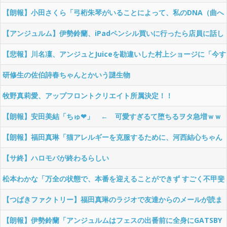
う、目を掻くのやめーや」
【朗報】小田さくら「弓桁朱琴がいることによって、私のDNA（曲へ
のこだわり、表現）がモーニング娘。に残る、それが嬉しい」
【アンジュルム】伊勢鈴蘭、iPadペンシル買いに行ったら店員に話し
かけられる
【悲報】川名凜、アンジュとJuiceを勘違いした村上ショージに「今す
ごいよな」と振られ、明石家さんまから何がすごいのかゴン詰めされ
研修生の佐伯詩春ちゃんとかいう謎生物
る
牧野真莉愛、アップフロントクリエイト所属決定！！
【朗報】安田美結「ちゅ❤」 ← 可愛すぎるて堕ちるヲタ急増ｗｗ
ｗｗ【モーニング娘。'26】
【朗報】福田真琳「猫アレルギーを克服するために、河西結心ちゃん
の飼い猫と触れ合いたい」(ΦωΦ)【つばきファクトリー】
【サ終】ハロモバが終わるらしい
松本わかな「万全の状態で、本番を迎えることができず すごく不甲斐
なくて、すごく悔しかった」
【つばきファクトリー】福田真琳のラジオで友達からのメールが読ま
れて、最後の方で「これ私じゃね？」とようやく気付く
【朗報】伊勢鈴蘭「アンジュルムはフェスの出番前に全身にGATSBY