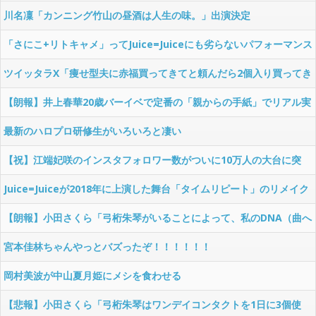
川名凜「カンニング竹山の昼酒は人生の味。」出演決定
「さにこ+リトキャメ」ってJuice=Juiceにも劣らないパフォーマンス
集団だと思うのだがなぜつばきは跳ねなかったのか
ツイッタラX「痩せ型夫に赤福買ってきてと頼んだら2個入り買ってき
て2人で分けようと言われて驚愕した」（ハロヲタ目線まとめ）
【朗報】井上春華20歳バーイベで定番の「親からの手紙」でリアル実
母がサプライズ出演ｗｗｗｗｗ【モーニング娘。'26】
最新のハロプロ研修生がいろいろと凄い
【祝】江端妃咲のインスタフォロワー数がついに10万人の大台に突
入！！【Juice=Juice】
Juice=Juiceが2018年に上演した舞台「タイムリピート」のリメイク
をBEYOOOOONDSがやるらしい
【朗報】小田さくら「弓桁朱琴がいることによって、私のDNA（曲へ
のこだわり、表現）がモーニング娘。に残る、それが嬉しい」
宮本佳林ちゃんやっとバズったぞ！！！！！！
岡村美波が中山夏月姫にメシを食わせる
【悲報】小田さくら「弓桁朱琴はワンデイコンタクトを1日に3個使