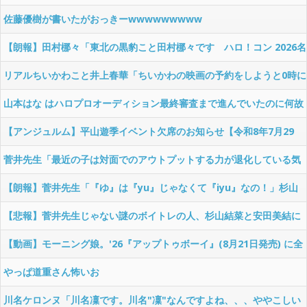
を塗りたくってスースーした状態でステージに出る、CMをやらせて欲
佐藤優樹が書いたがおっきーwwwwwwwww
しい」
【朗報】田村梛々「東北の黒豹こと田村梛々です ハロ！コン 2026名
古屋公演がありました！シビれる！あこがれるゥ！」
リアルちいかわこと井上春華「ちいかわの映画の予約をしようと0時に
サイトを開いたら順番待ちで12934番目になりました…」
山本はな はハロプロオーディション最終審査まで進んでいたのに何故
合格できなかったのか
【アンジュルム】平山遊季イベント欠席のお知らせ【令和8年7月29
日】
菅井先生「最近の子は対面でのアウトプットする力が退化している気
がする。表情から怒りも喜びも感じない、でも、彼女たちは強い」
【朗報】菅井先生「『ゆ』は『yu』じゃなくて『iyu』なの！」杉山
結菜「いーゆ！（割り箸を咥えながら」 ←
【悲報】菅井先生じゃない謎のボイトレの人、杉山結菜と安田美結に
割り箸を咥えさせ赤いフリージアを歌わせる
【動画】モーニング娘。'26『アップトゥボーイ』(8月21日発売) に全
員登場！！【表紙・巻頭】
やっぱ道重さん怖いお
川名ケロンヌ「川名凜です。川名"凜"なんですよね、、、ややこしい