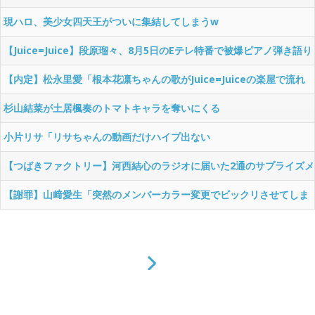
よね、、、改名した「」
現ハロ、美少女四天王がついに集結してしまうw
【Juice=Juice】段原瑠々、8月5日のEテレ特番で被爆ピアノ弾き語り
を披露
【内定】松永里愛「根本花凛ちゃんの歌がJuice=Juiceの楽屋で流れ
た瞬間にみんながメイクの手を止めて見に行った、天性のリズム感を
杉山結菜が土居楓奏のトマトキャラを奪いにくる
持っている」
小片リサ「リサちゃんの動画だけハイプ出ない
【つばきファクトリー】河西結心のラジオに届いた2通のサプライズメ
ール
【謝罪】山﨑愛生「突然のメンバーカラー変更でビックリさせてしま
って本当にごめんなさい、石田さんには別途ご報告した」【モーニン
グ娘。'26】