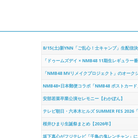
8/15(土)新YNN「ご乱心！士キャンプ」生配信
「ドゥームズデイ × NMB48 11期生レギュラ
「NMB48 MVリメイクプロジェクト」のオー
NMB48×日本郵便コラボ「NMB48 ポストカー
安部若菜卒業公演セレモニー【わかぽん】
テレビ朝日・六本木ヒルズ SUMMER FES 2026
桜井ひまり生誕祭まとめ【2026年】
坂下真心がフジテレビ「千鳥の鬼レンチャン」に