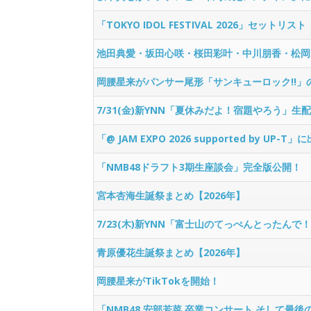
「TOKYO IDOL FESTIVAL 2026」セットリスト
池田典愛・坂田心咲・桜田彩叶・中川朋香・松岡さ
岡腰星来がパンサー尾形「サンキューロック!!」
7/31(金)新YNN「夏休みだよ！宿題やろう」生
「@ JAM EXPO 2026 supported by UP-
「NMB48ドラフト3期生座談会」完全版公開！
宮本杏海生誕祭まとめ【2026年】
7/23(木)新YNN「富士山のてっぺんとったんで
青原優花生誕祭まとめ【2026年】
岡腰星来がTikTokを開始！
「NMB48 安部若菜 卒業コンサート そして最