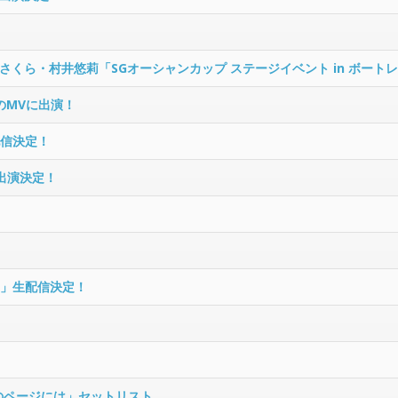
くら・村井悠莉「SGオーシャンカップ ステージイベント in ボート
のMVに出演！
配信決定！
T」に出演決定！
！」生配信決定！
後のページには」セットリスト